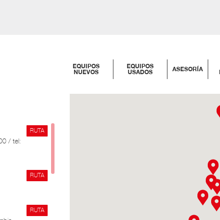
EQUIPOS
EQUIPOS
ASESORÍA
NUEVOS
USADOS
RUTA
0 / tel:
RUTA
RUTA