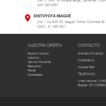
Cra. 27 #56-19, Bucaramanga, Santander, Colo
(037) 6574857
DISTOYOTA IBAGUÉ
Cra. 1 Sur #45-50, Ibagué, Tolima, Colombia (8)
0000 / 3116810521
DISTOYOTA MEDELLÍN
Calle 66A N°43-02 Centro Empresarial La Esmera
NUESTRA OFERTA
CONTACTO
bodega 101, Itagüi, Antioquia, Colombia
Equipos Nuevos
Grandes Proyectos
Asesoría
DISTOYOTA NEIVA
Contáctenos
Servicio Posventa
Cra. 5 #10-42, Neiva, Huila, Colombia (8) 87366
Repuestos
Nuestra Red
Rental
TELÉFONOS:
Novedades
DISTOYOTA PASTO
Línea nacional:
0180
Av. Panamericana Cra. 36 # 14-46 (2) 7222158
Bogotá:
0312205900
TOYOTA SERVI BOGOTÁ
Cra. 43 #14-31, Bogotá, Colombia (1) 2687772