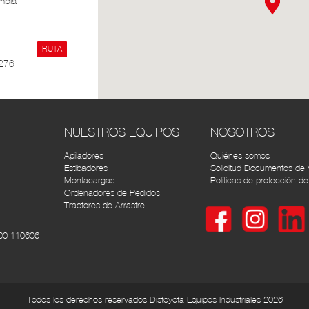
mbia
RUTA
 276
RUTA
lda,
NUESTROS EQUIPOS
NOSOTROS
Apiladores
Quiénes somos
Estibadores
Solicitud Documentos de 
RUTA
Montacargas
Políticas de protección de
64
Ordenadores de Pedidos
Tractores de Arrastre
RUTA
00 110606
RUTA
Todos los derechos reservados Distoyota Equipos Industriales 2026