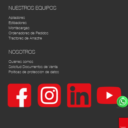
AGRÍCOLA AUTOMOTRIZ CALI
RUTA
NUESTROS EQUIPOS
Cra. 8 #33-72, Cali, Valle del Cauca, Colombia tel:
(2) 4422610
Apiladores
Estibadores
Montacargas
Ordenadores de Pedidos
Tractores de Arrastre
NOSOTROS
Quiénes somos
Solicitud Documentos de Venta
Políticas de protección de datos