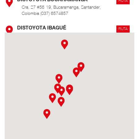
RUTA
Cra. 27 #56-19, Bucaramanga, Santander,
Colombia (037) 6574857
DISTOYOTA IBAGUÉ
RUTA
Cra. 1 Sur #45-50, Ibagué, Tolima, Colombia (8)
276 0000 / 3116810521
DISTOYOTA MEDELLÍN
RUTA
Calle 66A N°43-02 Centro Empresarial La
Esmeralda, bodega 101, Itagüi, Antioquia,
Colombia
DISTOYOTA NEIVA
RUTA
Cra. 5 #10-42, Neiva, Huila, Colombia (8)
8736664
DISTOYOTA PASTO
RUTA
Av. Panamericana Cra. 36 # 14-46 (2) 7222158