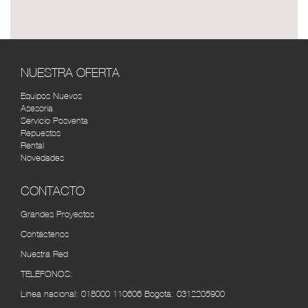
TOYOTA SERVI BOGOTÁ
RUTA
Cra. 43 #14-31, Bogotá, Colombia (1) 2687772
SOLO TOYOTA 7 DE AGOSTO
RUTA
(REPUESTOS) BOGOTÁ
NUESTRA OFERTA
Cra. 26 #67-15, Bogotá, Colombia (1) 231 4004
Equipos Nuevos
Asesoría
AUTOMERCANTIL DEL CARIBE
RUTA
Servicio Posventa
BARRANQUILLA
Repuestos
Rental
Cra. 45 #48-95, Barranquilla, Atlántico, Colombia
Novedades
(5) 3490534
CONTACTO
CÚCUTA MOTORS
RUTA
Cra. 7 No. 10 - 52 Autopista internacional, Barrio -
Grandes Proyectos
Villa del Rosarios (7) 5840910
Contáctenos
Nuestra Red
VEHICAFÉ S.A.S PEREIRA
RUTA
Av. 30 de Agosto #100-112, Pereira, Risaralda,
TELÉFONOS:
Colombia (6) 3155252
Línea nacional:
018000 110606
Bogotá:
0312205900