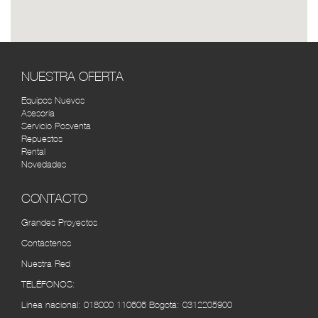
TOYOTA SERVI BOGOTÁ
RUTA
Cra. 43 #14-31, Bogotá, Colombia (1) 2687772
SOLO TOYOTA 7 DE AGOSTO
RUTA
(REPUESTOS) BOGOTÁ
NUESTRA OFERTA
Cra. 26 #67-15, Bogotá, Colombia (1) 231 4004
Equipos Nuevos
Asesoría
AUTOMERCANTIL DEL CARIBE
RUTA
Servicio Posventa
BARRANQUILLA
Repuestos
Rental
Cra. 45 #48-95, Barranquilla, Atlántico, Colombia
Novedades
(5) 3490534
CONTACTO
CÚCUTA MOTORS
RUTA
Cra. 7 No. 10 - 52 Autopista internacional, Barrio -
Grandes Proyectos
Villa del Rosarios (7) 5840910
Contáctenos
Nuestra Red
VEHICAFÉ S.A.S PEREIRA
RUTA
Av. 30 de Agosto #100-112, Pereira, Risaralda,
TELÉFONOS:
Colombia (6) 3155252
Línea nacional:
018000 110606
Bogotá:
0312205900