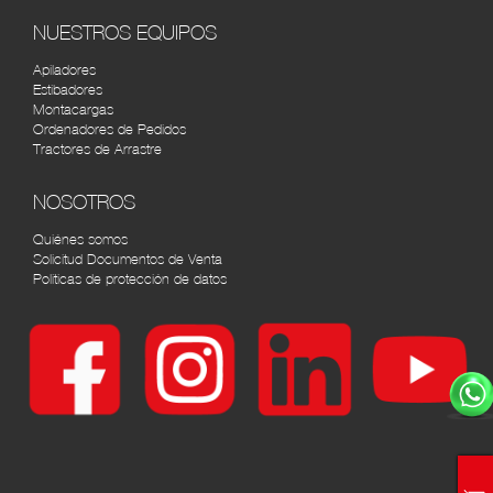
AGRÍCOLA AUTOMOTRIZ CALI
RUTA
NUESTROS EQUIPOS
Cra. 8 #33-72, Cali, Valle del Cauca, Colombia tel:
(2) 4422610
Apiladores
Estibadores
Montacargas
Ordenadores de Pedidos
Tractores de Arrastre
NOSOTROS
Quiénes somos
Solicitud Documentos de Venta
Políticas de protección de datos