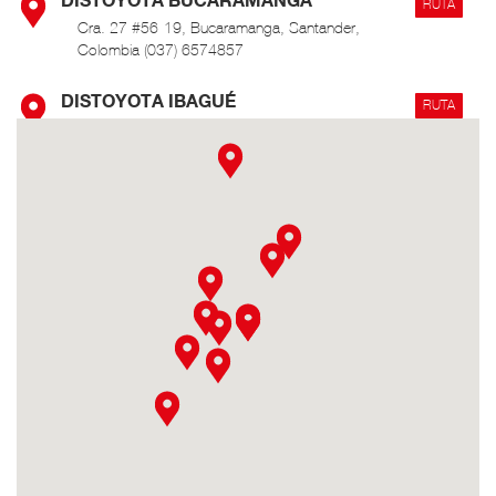
RUTA
Cra. 27 #56-19, Bucaramanga, Santander,
Colombia (037) 6574857
DISTOYOTA IBAGUÉ
RUTA
Cra. 1 Sur #45-50, Ibagué, Tolima, Colombia (8)
276 0000 / 3116810521
DISTOYOTA MEDELLÍN
RUTA
Calle 66A N°43-02 Centro Empresarial La
Esmeralda, bodega 101, Itagüi, Antioquia,
Colombia
DISTOYOTA NEIVA
RUTA
Cra. 5 #10-42, Neiva, Huila, Colombia (8)
8736664
DISTOYOTA PASTO
RUTA
Av. Panamericana Cra. 36 # 14-46 (2) 7222158