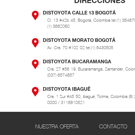
DIRECCIONES
DISTOYOTA CALLE 13 BOGOTÁ
Cl. 13 #42b-45, Bogotá, Colombia tel:(1) 364870
(1) 3682060
DISTOYOTA MORATO BOGOTÁ
Av. Cra. 70 #102-02 tel:(1) 6430505
DISTOYOTA BUCARAMANGA
Cra. 27 #56-19, Bucaramanga, Santander, Colo
(037) 6574857
DISTOYOTA IBAGUÉ
Cra. 1 Sur #45-50, Ibagué, Tolima, Colombia (8)
0000 / 3116810521
DISTOYOTA MEDELLÍN
Calle 66A N°43-02 Centro Empresarial La Esmera
NUESTRA OFERTA
CONTACTO
bodega 101, Itagüi, Antioquia, Colombia