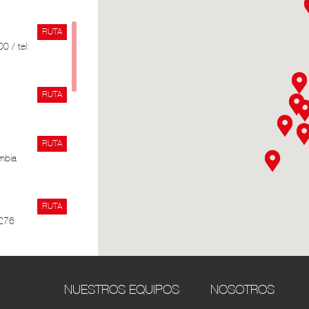
RUTA
0 / tel:
RUTA
RUTA
mbia
RUTA
 276
RUTA
lda,
NUESTROS EQUIPOS
NOSOTROS