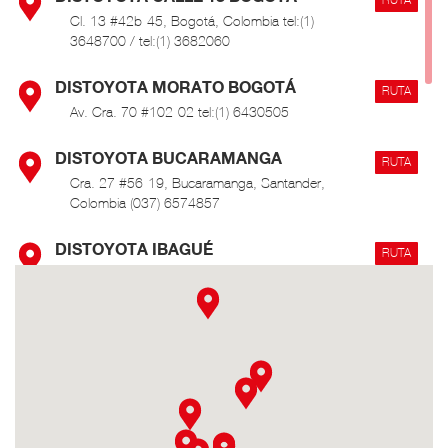
Cl. 13 #42b-45, Bogotá, Colombia tel:(1)
3648700 / tel:(1) 3682060
DISTOYOTA MORATO BOGOTÁ
RUTA
Av. Cra. 70 #102-02 tel:(1) 6430505
DISTOYOTA BUCARAMANGA
RUTA
Cra. 27 #56-19, Bucaramanga, Santander,
Colombia (037) 6574857
DISTOYOTA IBAGUÉ
RUTA
Cra. 1 Sur #45-50, Ibagué, Tolima, Colombia (8)
276 0000 / 3116810521
DISTOYOTA MEDELLÍN
RUTA
Calle 66A N°43-02 Centro Empresarial La
Esmeralda, bodega 101, Itagüi, Antioquia,
Colombia