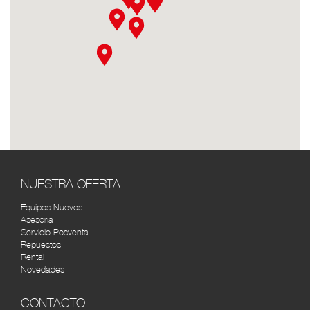
DISTOYOTA NEIVA
RUTA
Cra. 5 #10-42, Neiva, Huila, Colombia (8)
8736664
DISTOYOTA PASTO
RUTA
Av. Panamericana Cra. 36 # 14-46 (2) 7222158
TOYOTA SERVI BOGOTÁ
RUTA
Cra. 43 #14-31, Bogotá, Colombia (1) 2687772
SOLO TOYOTA 7 DE AGOSTO
RUTA
(REPUESTOS) BOGOTÁ
NUESTRA OFERTA
Cra. 26 #67-15, Bogotá, Colombia (1) 231 4004
Equipos Nuevos
Asesoría
AUTOMERCANTIL DEL CARIBE
RUTA
Servicio Posventa
BARRANQUILLA
Repuestos
Rental
Cra. 45 #48-95, Barranquilla, Atlántico, Colombia
Novedades
(5) 3490534
CONTACTO
CÚCUTA MOTORS
RUTA