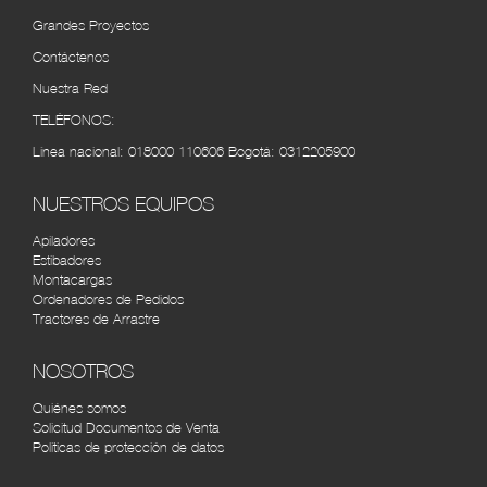
Cra. 7 No. 10 - 52 Autopista internacional, Barrio -
Grandes Proyectos
Villa del Rosarios (7) 5840910
Contáctenos
Nuestra Red
VEHICAFÉ S.A.S PEREIRA
RUTA
Av. 30 de Agosto #100-112, Pereira, Risaralda,
TELÉFONOS:
Colombia (6) 3155252
Línea nacional:
018000 110606
Bogotá:
0312205900
AGRÍCOLA AUTOMOTRIZ CALI
RUTA
NUESTROS EQUIPOS
Cra. 8 #33-72, Cali, Valle del Cauca, Colombia tel:
(2) 4422610
Apiladores
Estibadores
Montacargas
Ordenadores de Pedidos
Tractores de Arrastre
NOSOTROS
Quiénes somos
Solicitud Documentos de Venta
Políticas de protección de datos