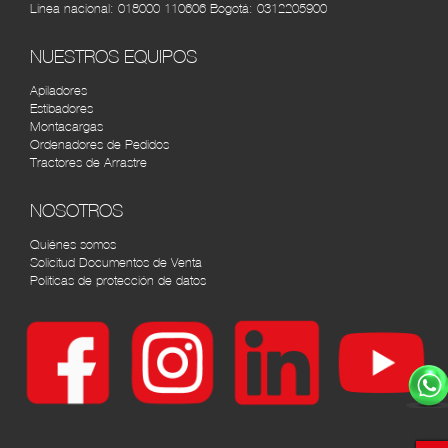
Línea nacional:
018000 110606
Bogotá:
0312205900
AGRÍCOLA AUTOMOTRIZ CALI
RUTA
NUESTROS EQUIPOS
Cra. 8 #33-72, Cali, Valle del Cauca, Colombia tel:
(2) 4422610
Apiladores
Estibadores
Montacargas
Ordenadores de Pedidos
Tractores de Arrastre
NOSOTROS
Quiénes somos
Solicitud Documentos de Venta
Políticas de protección de datos