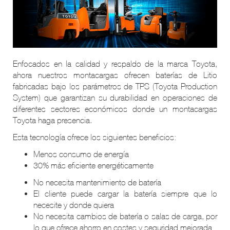
Enfocados en la calidad y respaldo de la marca Toyota,
ahora nuestros montacargas ofrecen baterías de Litio
fabricadas bajo los parámetros de TPS (Toyota Production
System) que garantizan su durabilidad en operaciones de
diferentes sectores económicos donde un montacargas
Toyota haga presencia.
Esta tecnología ofrece los siguientes beneficios:
Menos consumo de energía
30% más eficiente energéticamente
No necesita mantenimiento de batería
El cliente puede cargar la batería siempre que lo
necesite y donde quiera
No necesita cambios de batería o salas de carga, por
lo que ofrece ahorro en costes y seguridad mejorada