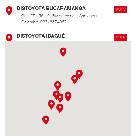
DISTOYOTA BUCARAMANGA
RUTA
Cra. 27 #56-19, Bucaramanga, Santander,
Colombia (037) 6574857
DISTOYOTA IBAGUÉ
RUTA
Cra. 1 Sur #45-50, Ibagué, Tolima, Colombia (8)
276 0000 / 3116810521
DISTOYOTA MEDELLÍN
RUTA
Calle 66A N°43-02 Centro Empresarial La
Esmeralda, bodega 101, Itagüi, Antioquia,
Colombia
DISTOYOTA NEIVA
RUTA
Cra. 5 #10-42, Neiva, Huila, Colombia (8)
8736664
DISTOYOTA PASTO
RUTA
Av. Panamericana Cra. 36 # 14-46 (2) 7222158