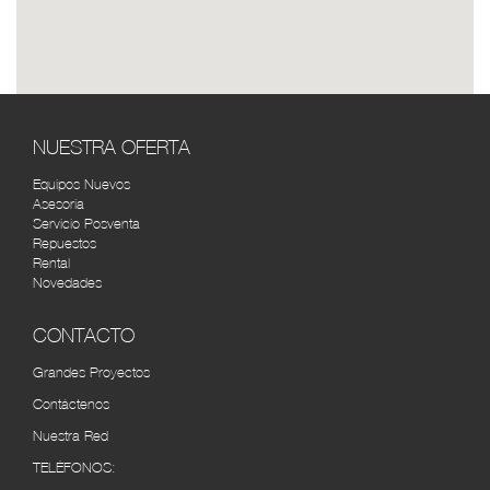
TOYOTA SERVI BOGOTÁ
RUTA
Cra. 43 #14-31, Bogotá, Colombia (1) 2687772
SOLO TOYOTA 7 DE AGOSTO
RUTA
(REPUESTOS) BOGOTÁ
NUESTRA OFERTA
Cra. 26 #67-15, Bogotá, Colombia (1) 231 4004
Equipos Nuevos
Asesoría
AUTOMERCANTIL DEL CARIBE
RUTA
Servicio Posventa
BARRANQUILLA
Repuestos
Rental
Cra. 45 #48-95, Barranquilla, Atlántico, Colombia
Novedades
(5) 3490534
CONTACTO
CÚCUTA MOTORS
RUTA
Cra. 7 No. 10 - 52 Autopista internacional, Barrio -
Grandes Proyectos
Villa del Rosarios (7) 5840910
Contáctenos
Nuestra Red
VEHICAFÉ S.A.S PEREIRA
RUTA
Av. 30 de Agosto #100-112, Pereira, Risaralda,
TELÉFONOS:
Colombia (6) 3155252