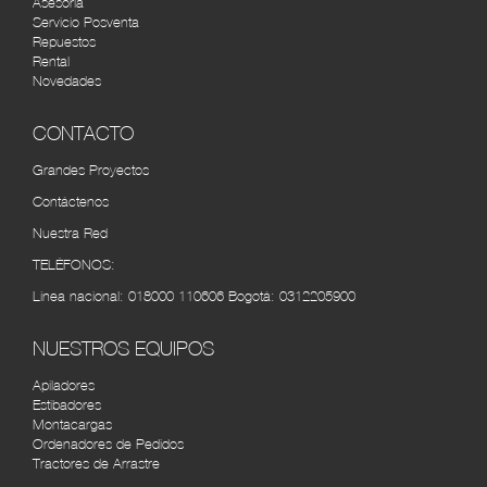
Asesoría
AUTOMERCANTIL DEL CARIBE
RUTA
Servicio Posventa
BARRANQUILLA
Repuestos
Rental
Cra. 45 #48-95, Barranquilla, Atlántico, Colombia
Novedades
(5) 3490534
CONTACTO
CÚCUTA MOTORS
RUTA
Cra. 7 No. 10 - 52 Autopista internacional, Barrio -
Grandes Proyectos
Villa del Rosarios (7) 5840910
Contáctenos
Nuestra Red
VEHICAFÉ S.A.S PEREIRA
RUTA
Av. 30 de Agosto #100-112, Pereira, Risaralda,
TELÉFONOS:
Colombia (6) 3155252
Línea nacional:
018000 110606
Bogotá:
0312205900
AGRÍCOLA AUTOMOTRIZ CALI
RUTA
NUESTROS EQUIPOS
Cra. 8 #33-72, Cali, Valle del Cauca, Colombia tel:
(2) 4422610
Apiladores
Estibadores
Montacargas
Ordenadores de Pedidos
Tractores de Arrastre