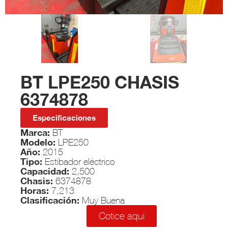
BT LPE250 CHASIS
6374878
Especificaciones
Marca:
BT
Modelo:
LPE250
Año:
2015
Tipo:
Estibador eléctrico
Capacidad:
2,500
Chasis:
6374878
Horas:
7,213
Clasificación:
Muy Buena
Cotice aqui