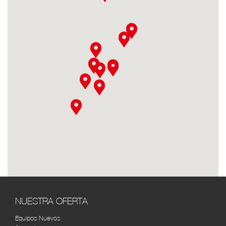
DISTOYOTA MEDELLÍN
RUTA
Calle 66A N°43-02 Centro Empresarial La
Esmeralda, bodega 101, Itagüi, Antioquia,
Colombia
DISTOYOTA NEIVA
RUTA
Cra. 5 #10-42, Neiva, Huila, Colombia (8)
8736664
DISTOYOTA PASTO
RUTA
Av. Panamericana Cra. 36 # 14-46 (2) 7222158
TOYOTA SERVI BOGOTÁ
RUTA
Cra. 43 #14-31, Bogotá, Colombia (1) 2687772
SOLO TOYOTA 7 DE AGOSTO
RUTA
(REPUESTOS) BOGOTÁ
NUESTRA OFERTA
Cra. 26 #67-15, Bogotá, Colombia (1) 231 4004
Equipos Nuevos