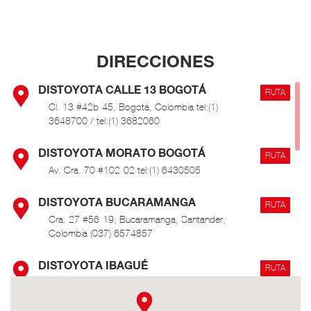
DIRECCIONES
DISTOYOTA CALLE 13 BOGOTÁ
RUTA
Cl. 13 #42b-45, Bogotá, Colombia tel:(1)
3648700 / tel:(1) 3682060
DISTOYOTA MORATO BOGOTÁ
RUTA
Av. Cra. 70 #102-02 tel:(1) 6430505
DISTOYOTA BUCARAMANGA
RUTA
Cra. 27 #56-19, Bucaramanga, Santander,
Colombia (037) 6574857
DISTOYOTA IBAGUÉ
RUTA
Cra. 1 Sur #45-50, Ibagué, Tolima, Colombia (8)
276 0000 / 3116810521