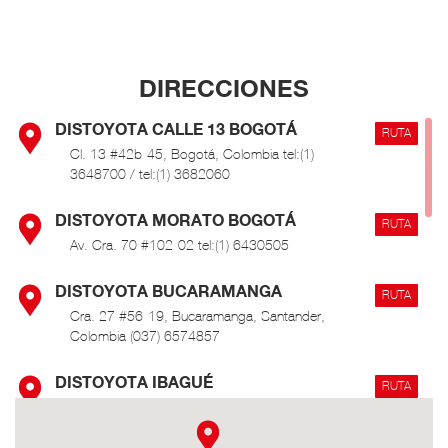
DIRECCIONES
DISTOYOTA CALLE 13 BOGOTÁ
RUTA
Cl. 13 #42b-45, Bogotá, Colombia tel:(1)
3648700 / tel:(1) 3682060
DISTOYOTA MORATO BOGOTÁ
RUTA
Av. Cra. 70 #102-02 tel:(1) 6430505
DISTOYOTA BUCARAMANGA
RUTA
Cra. 27 #56-19, Bucaramanga, Santander,
Colombia (037) 6574857
DISTOYOTA IBAGUÉ
RUTA
Cra. 1 Sur #45-50, Ibagué, Tolima, Colombia (8)
276 0000 / 3116810521