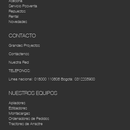
Asesoría
AUTOMERCANTIL DEL CARIBE
RUTA
Servicio Posventa
BARRANQUILLA
Repuestos
Rental
Cra. 45 #48-95, Barranquilla, Atlántico, Colombia
Novedades
(5) 3490534
CONTACTO
CÚCUTA MOTORS
RUTA
Cra. 7 No. 10 - 52 Autopista internacional, Barrio -
Grandes Proyectos
Villa del Rosarios (7) 5840910
Contáctenos
Nuestra Red
VEHICAFÉ S.A.S PEREIRA
RUTA
Av. 30 de Agosto #100-112, Pereira, Risaralda,
TELÉFONOS:
Colombia (6) 3155252
Línea nacional:
018000 110606
Bogotá:
0312205900
AGRÍCOLA AUTOMOTRIZ CALI
RUTA
NUESTROS EQUIPOS
Cra. 8 #33-72, Cali, Valle del Cauca, Colombia tel:
(2) 4422610
Apiladores
Estibadores
Montacargas
Ordenadores de Pedidos
Tractores de Arrastre