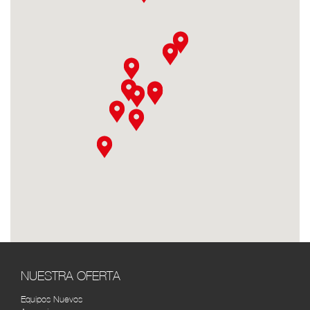
DISTOYOTA MEDELLÍN
RUTA
Calle 66A N°43-02 Centro Empresarial La
Esmeralda, bodega 101, Itagüi, Antioquia,
Colombia
DISTOYOTA NEIVA
RUTA
Cra. 5 #10-42, Neiva, Huila, Colombia (8)
8736664
DISTOYOTA PASTO
RUTA
Av. Panamericana Cra. 36 # 14-46 (2) 7222158
TOYOTA SERVI BOGOTÁ
RUTA
Cra. 43 #14-31, Bogotá, Colombia (1) 2687772
SOLO TOYOTA 7 DE AGOSTO
RUTA
(REPUESTOS) BOGOTÁ
NUESTRA OFERTA
Cra. 26 #67-15, Bogotá, Colombia (1) 231 4004
Equipos Nuevos