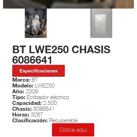
BT LWE250 CHASIS
6086641
Especificaciones
Marca:
BT
Modelo:
LWE250
Año:
2009
Tipo:
Estibador eléctrico
Capacidad:
2,500
Chasis:
6086641
Horas:
3267
Clasificación:
Recuperable
Cotice aqui