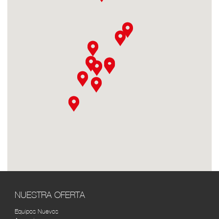
DISTOYOTA MEDELLÍN
RUTA
Calle 66A N°43-02 Centro Empresarial La
Esmeralda, bodega 101, Itagüi, Antioquia,
Colombia
DISTOYOTA NEIVA
RUTA
Cra. 5 #10-42, Neiva, Huila, Colombia (8)
8736664
DISTOYOTA PASTO
RUTA
Av. Panamericana Cra. 36 # 14-46 (2) 7222158
TOYOTA SERVI BOGOTÁ
RUTA
Cra. 43 #14-31, Bogotá, Colombia (1) 2687772
SOLO TOYOTA 7 DE AGOSTO
RUTA
(REPUESTOS) BOGOTÁ
NUESTRA OFERTA
Cra. 26 #67-15, Bogotá, Colombia (1) 231 4004
Equipos Nuevos