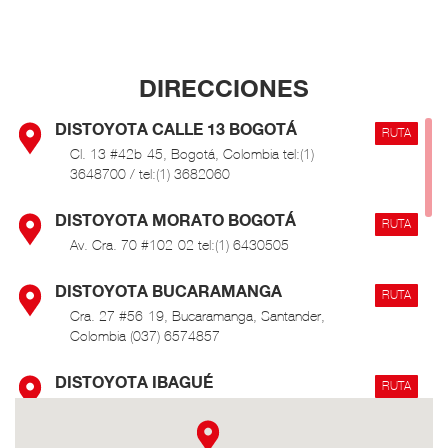
DIRECCIONES
DISTOYOTA CALLE 13 BOGOTÁ
RUTA
Cl. 13 #42b-45, Bogotá, Colombia tel:(1)
3648700 / tel:(1) 3682060
DISTOYOTA MORATO BOGOTÁ
RUTA
Av. Cra. 70 #102-02 tel:(1) 6430505
DISTOYOTA BUCARAMANGA
RUTA
Cra. 27 #56-19, Bucaramanga, Santander,
Colombia (037) 6574857
DISTOYOTA IBAGUÉ
RUTA
Cra. 1 Sur #45-50, Ibagué, Tolima, Colombia (8)
276 0000 / 3116810521