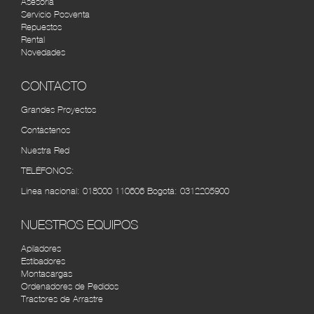
Asesoría
AUTOMERCANTIL DEL CARIBE
RUTA
Servicio Posventa
BARRANQUILLA
Repuestos
Rental
Cra. 45 #48-95, Barranquilla, Atlántico, Colombia
Novedades
(5) 3490534
CONTACTO
CÚCUTA MOTORS
RUTA
Cra. 7 No. 10 - 52 Autopista internacional, Barrio -
Grandes Proyectos
Villa del Rosarios (7) 5840910
Contáctenos
Nuestra Red
VEHICAFÉ S.A.S PEREIRA
RUTA
Av. 30 de Agosto #100-112, Pereira, Risaralda,
TELÉFONOS:
Colombia (6) 3155252
Línea nacional:
018000 110606
Bogotá:
0312205900
AGRÍCOLA AUTOMOTRIZ CALI
RUTA
NUESTROS EQUIPOS
Cra. 8 #33-72, Cali, Valle del Cauca, Colombia tel:
(2) 4422610
Apiladores
Estibadores
Montacargas
Ordenadores de Pedidos
Tractores de Arrastre