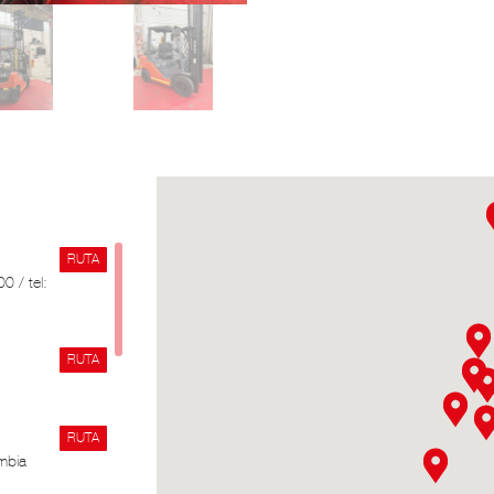
RUTA
0 / tel:
RUTA
RUTA
mbia