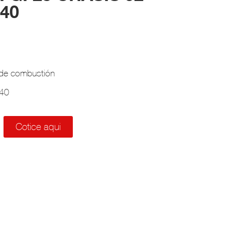
40
de combustión
40
Cotice aqui