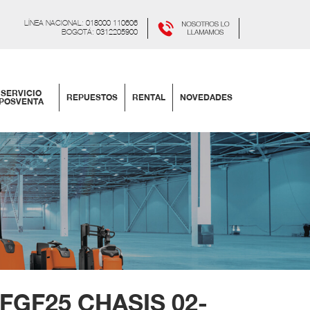
LÍNEA NACIONAL:
018000 110606
BOGOTÁ:
0312205900
SERVICIO
REPUESTOS
RENTAL
NOVEDADES
POSVENTA
8FGF25 CHASIS 02-