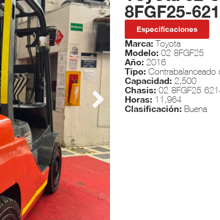
8FGF25-621
Especificaciones
Marca:
Toyota
Modelo:
02-8FGF25
Año:
2016
Tipo:
Contrabalanceado 
Capacidad:
2,500
Chasis:
02-8FGF25-621
Horas:
11,964
Clasificación:
Buena