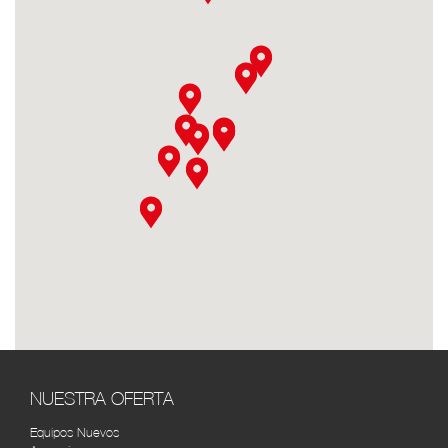
DISTOYOTA MEDELLÍN
RUTA
Calle 66A N°43-02 Centro Empresarial La
Esmeralda, bodega 101, Itagüi, Antioquia,
Colombia
DISTOYOTA NEIVA
RUTA
Cra. 5 #10-42, Neiva, Huila, Colombia (8)
8736664
DISTOYOTA PASTO
RUTA
Av. Panamericana Cra. 36 # 14-46 (2) 7222158
TOYOTA SERVI BOGOTÁ
RUTA
Cra. 43 #14-31, Bogotá, Colombia (1) 2687772
SOLO TOYOTA 7 DE AGOSTO
RUTA
(REPUESTOS) BOGOTÁ
NUESTRA OFERTA
Cra. 26 #67-15, Bogotá, Colombia (1) 231 4004
Equipos Nuevos