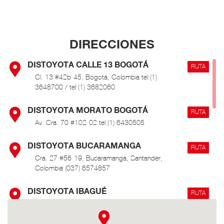
DIRECCIONES
DISTOYOTA CALLE 13 BOGOTÁ
RUTA
Cl. 13 #42b-45, Bogotá, Colombia tel:(1)
3648700 / tel:(1) 3682060
DISTOYOTA MORATO BOGOTÁ
RUTA
Av. Cra. 70 #102-02 tel:(1) 6430505
DISTOYOTA BUCARAMANGA
RUTA
Cra. 27 #56-19, Bucaramanga, Santander,
Colombia (037) 6574857
DISTOYOTA IBAGUÉ
RUTA
Cra. 1 Sur #45-50, Ibagué, Tolima, Colombia (8)
276 0000 / 3116810521