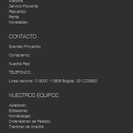
Asesoría
AUTOMERCANTIL DEL CARIBE
RUTA
Servicio Posventa
BARRANQUILLA
Repuestos
Rental
Cra. 45 #48-95, Barranquilla, Atlántico, Colombia
Novedades
(5) 3490534
CONTACTO
CÚCUTA MOTORS
RUTA
Cra. 7 No. 10 - 52 Autopista internacional, Barrio -
Grandes Proyectos
Villa del Rosarios (7) 5840910
Contáctenos
Nuestra Red
VEHICAFÉ S.A.S PEREIRA
RUTA
Av. 30 de Agosto #100-112, Pereira, Risaralda,
TELÉFONOS:
Colombia (6) 3155252
Línea nacional:
018000 110606
Bogotá:
0312205900
AGRÍCOLA AUTOMOTRIZ CALI
RUTA
NUESTROS EQUIPOS
Cra. 8 #33-72, Cali, Valle del Cauca, Colombia tel:
(2) 4422610
Apiladores
Estibadores
Montacargas
Ordenadores de Pedidos
Tractores de Arrastre