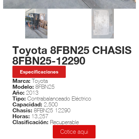
Toyota 8FBN25 CHASIS
8FBN25-12290
Especificaciones
Marca:
Toyota
Modelo:
8FBN25
Año:
2013
Tipo:
Contrabalanceado Eléctrico
Capacidad:
2,500
Chasis:
8FBN25-12290
Horas:
13,257
Clasificación:
Recuperable
Cotice aqui